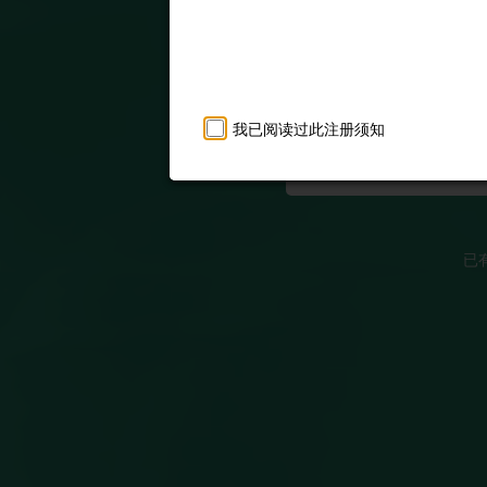
密码
*
确认密码
*
8-24个
包含3位以
我已阅读过此注册须知
已